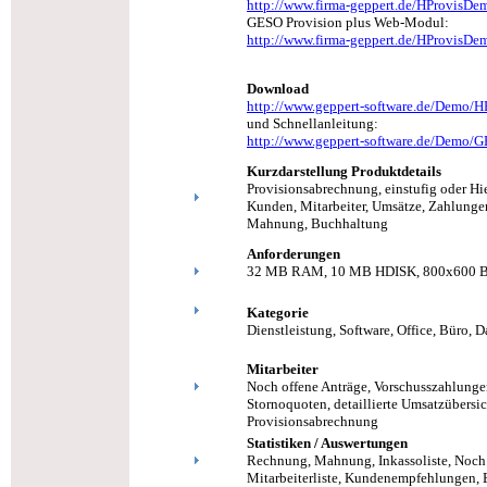
http://www.firma-geppert.de/HProvisDe
GESO Provision plus Web-Modul:
http://www.firma-geppert.de/HProvisDe
Download
http://www.geppert-software.de/Demo/H
und Schnellanleitung:
http://www.geppert-software.de/Demo/G
Kurzdarstellung Produktdetails
Provisionsabrechnung, einstufig oder Hie
Kunden, Mitarbeiter, Umsätze, Zahlungen,
Mahnung, Buchhaltung
Anforderungen
32 MB RAM, 10 MB HDISK, 800x600 B
Kategorie
Dienstleistung, Software, Office, Büro,
D
Mitarbeiter
Noch offene Anträge, Vorschusszahlungen
Stornoquoten, detaillierte Umsatzübersi
Provisionsabrechnung
Statistiken / Auswertungen
Rechnung, Mahnung, Inkassoliste, Noch o
Mitarbeiterliste, Kundenempfehlungen, 